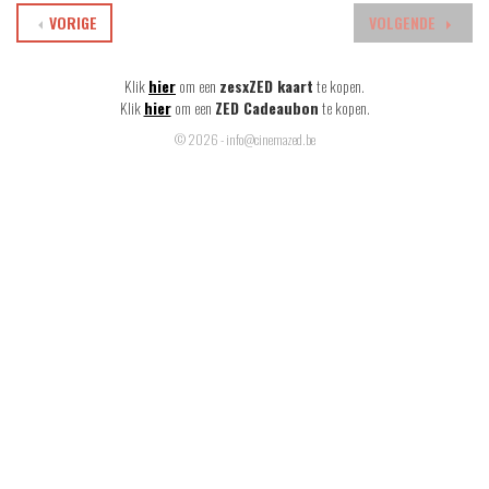
VORIGE
VOLGENDE
Klik
hier
om een
zesxZED kaart
te kopen.
Klik
hier
om een
ZED Cadeaubon
te kopen.
© 2026 - info@cinemazed.be