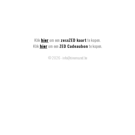
Klik
hier
om een
zesxZED kaart
te kopen.
Klik
hier
om een
ZED Cadeaubon
te kopen.
© 2026 - info@cinemazed.be