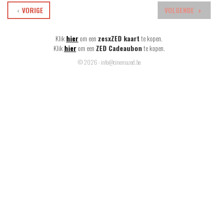
VORIGE
VOLGENDE
Klik
hier
om een
zesxZED kaart
te kopen.
Klik
hier
om een
ZED Cadeaubon
te kopen.
© 2026 - info@cinemazed.be