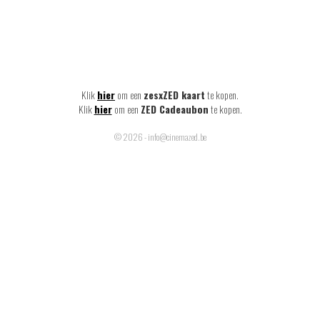
Klik
hier
om een
zesxZED kaart
te kopen.
Klik
hier
om een
ZED Cadeaubon
te kopen.
© 2026 - info@cinemazed.be