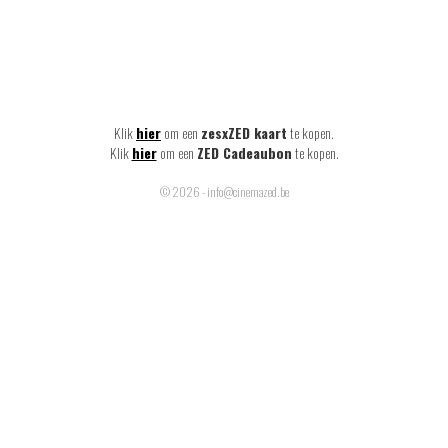
Klik
hier
om een
zesxZED kaart
te kopen.
Klik
hier
om een
ZED Cadeaubon
te kopen.
© 2026 - info@cinemazed.be