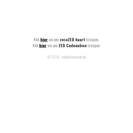
Klik
hier
om een
zesxZED kaart
te kopen.
Klik
hier
om een
ZED Cadeaubon
te kopen.
© 2026 - info@cinemazed.be