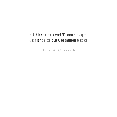
Klik
hier
om een
zesxZED kaart
te kopen.
Klik
hier
om een
ZED Cadeaubon
te kopen.
© 2026 - info@cinemazed.be