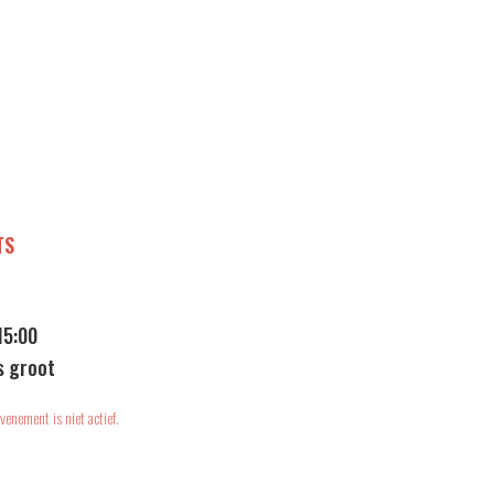
TS
15:00
s groot
venement is niet actief.