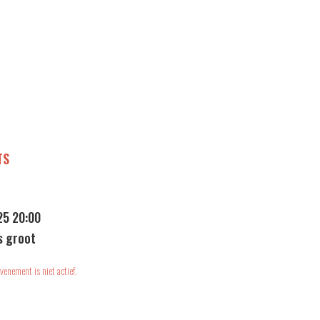
TS
25 20:00
s groot
venement is niet actief.