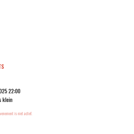
TS
025 22:00
s klein
venement is niet actief.