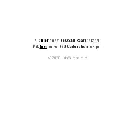
Klik
hier
om een
zesxZED kaart
te kopen.
Klik
hier
om een
ZED Cadeaubon
te kopen.
© 2026 - info@cinemazed.be