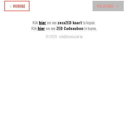
VORIGE
VOLGENDE
Klik
hier
om een
zesxZED kaart
te kopen.
Klik
hier
om een
ZED Cadeaubon
te kopen.
© 2026 - info@cinemazed.be