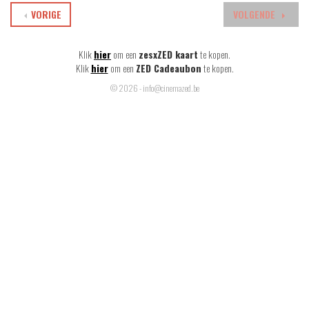
VORIGE
VOLGENDE
Klik
hier
om een
zesxZED kaart
te kopen.
Klik
hier
om een
ZED Cadeaubon
te kopen.
© 2026 - info@cinemazed.be