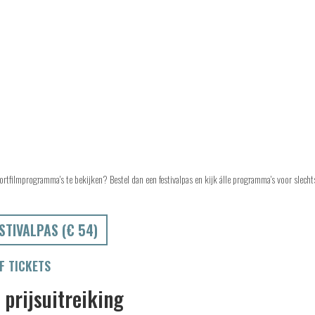
ortfilmprogramma's te bekijken? Bestel dan een festivalpas en kijk álle programma's voor slech
STIVALPAS (€ 54)
 TICKETS
 prijsuitreiking