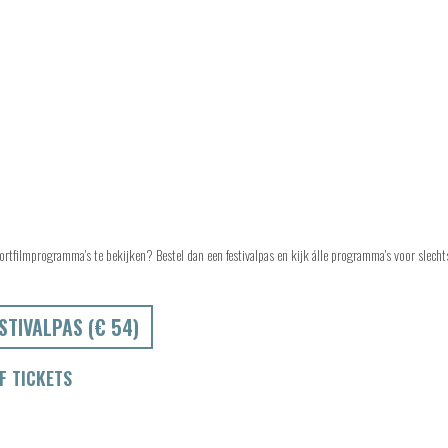
ortfilmprogramma's te bekijken? Bestel dan een festivalpas en kijk álle programma's voor slech
STIVALPAS (€ 54)
 TICKETS