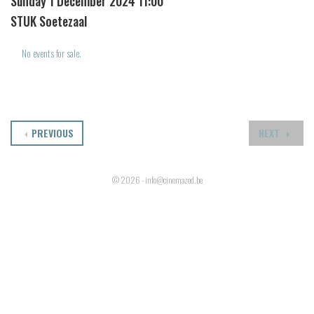
Sunday 1 December 2024 11:00
STUK Soetezaal
No events for sale.
PREVIOUS
NEXT
© 2026 - info@cinemazed.be