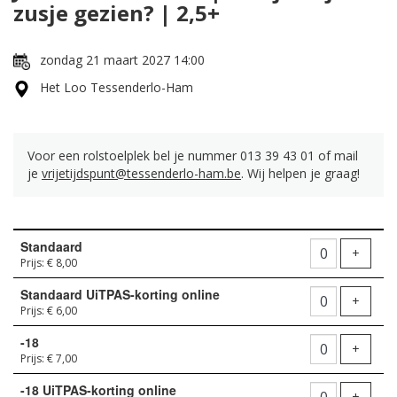
zusje gezien? | 2,5+
zondag 21 maart 2027 14:00
Het Loo Tessenderlo-Ham
Voor een rolstoelplek bel je nummer 013 39 43 01 of mail
je
vrijetijdspunt@tessenderlo-ham.be
. Wij helpen je graag!
Aantal
Standaard
tickets
Voeg t
+
Prijs: € 8,00
Standaard UiTPAS-korting online
Voeg t
+
Prijs: € 6,00
-18
Voeg t
+
Prijs: € 7,00
-18 UiTPAS-korting online
Voeg t
+