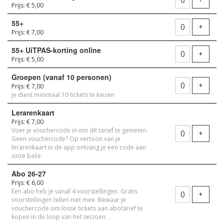
Prijs: € 5,00
55+
Voeg t
+
Prijs: € 7,00
55+ UiTPAS-korting online
Voeg t
+
Prijs: € 5,00
Groepen (vanaf 10 personen)
Voeg t
+
Prijs: € 7,00
Je dient minimaal 10 tickets te kiezen
Lerarenkaart
Prijs: € 7,00
Voer je vouchercode in om dit tarief te genieten.
Voeg t
+
Geen vouchercode? Op vertoon van je
lerarenkaart in de app ontvang je een code aan
onze balie.
Abo 26-27
Prijs: € 6,00
Een abo heb je vanaf 4 voorstellingen. Gratis
Voeg t
+
voorstellingen tellen niet mee. Bewaar je
vouchercode om losse tickets aan abotarief te
kopen in de loop van het seizoen.