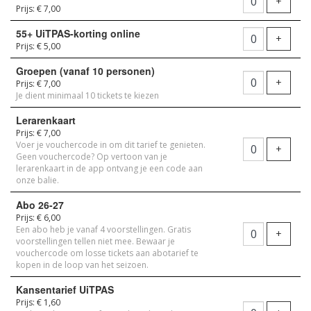
Voeg t
+
Prijs: € 7,00
55+ UiTPAS-korting online
Voeg t
+
Prijs: € 5,00
Groepen (vanaf 10 personen)
Voeg t
+
Prijs: € 7,00
Je dient minimaal 10 tickets te kiezen
Lerarenkaart
Prijs: € 7,00
Voer je vouchercode in om dit tarief te genieten.
Voeg t
+
Geen vouchercode? Op vertoon van je
lerarenkaart in de app ontvang je een code aan
onze balie.
Abo 26-27
Prijs: € 6,00
Een abo heb je vanaf 4 voorstellingen. Gratis
Voeg t
+
voorstellingen tellen niet mee. Bewaar je
vouchercode om losse tickets aan abotarief te
kopen in de loop van het seizoen.
Kansentarief UiTPAS
Prijs: € 1,60