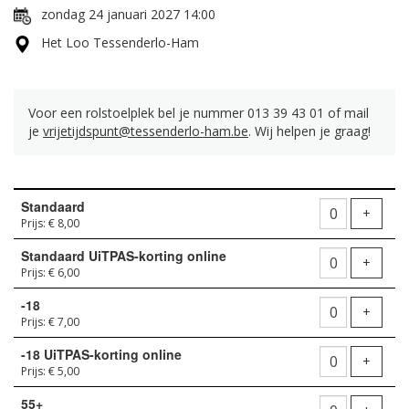
zondag 24 januari 2027 14:00
Het Loo Tessenderlo-Ham
Voor een rolstoelplek bel je nummer 013 39 43 01 of mail
je
vrijetijdspunt@tessenderlo-ham.be
. Wij helpen je graag!
Aantal
Standaard
tickets
Voeg t
+
Prijs: € 8,00
Standaard UiTPAS-korting online
Voeg t
+
Prijs: € 6,00
-18
Voeg t
+
Prijs: € 7,00
-18 UiTPAS-korting online
Voeg t
+
Prijs: € 5,00
55+