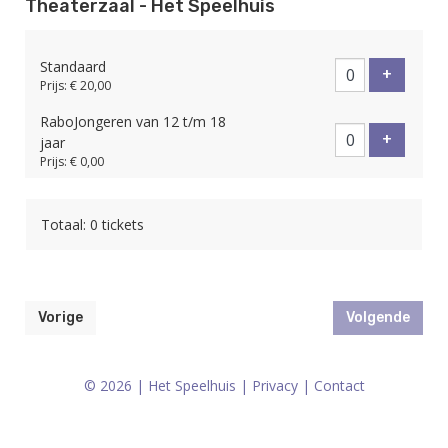
Theaterzaal - Het Speelhuis
Standaard
Voeg tic
+
Prijs: € 20,00
RaboJongeren van 12 t/m 18
Voeg tic
+
jaar
Prijs: € 0,00
Totaal: 0 tickets
Vorige
Volgende
© 2026 | Het Speelhuis |
Privacy
|
Contact