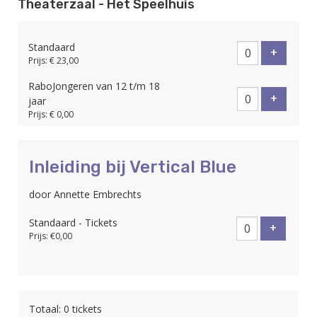
Theaterzaal - Het Speelhuis
Standaard
Voeg tic
+
Prijs: € 23,00
RaboJongeren van 12 t/m 18
Voeg tic
+
jaar
Prijs: € 0,00
Inleiding bij Vertical Blue
door Annette Embrechts
Standaard - Tickets
Voeg tic
+
Prijs: €0,00
Totaal: 0 tickets