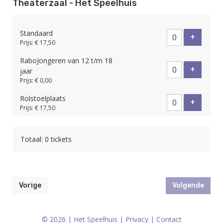
Theaterzaal - Het Speelhuis
Standaard
Voeg tic
+
Prijs: € 17,50
RaboJongeren van 12 t/m 18
Voeg tic
+
jaar
Prijs: € 0,00
Rolstoelplaats
Voeg tic
+
Prijs: € 17,50
Totaal: 0 tickets
Vorige
Volgende
© 2026 | Het Speelhuis |
Privacy
|
Contact