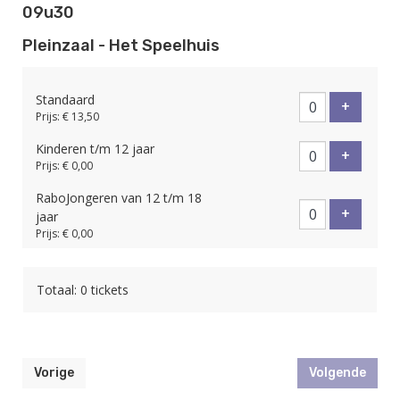
09u30
Pleinzaal - Het Speelhuis
Standaard
Voeg tic
+
Prijs: € 13,50
Kinderen t/m 12 jaar
Voeg tic
+
Prijs: € 0,00
RaboJongeren van 12 t/m 18
Voeg tic
+
jaar
Prijs: € 0,00
Totaal: 0 tickets
Vorige
Volgende