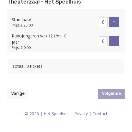
Theaterzaal - Het Speelhuis
Standaard
Voeg tic
+
Prijs: € 23,00
RaboJongeren van 12 t/m 18
Voeg tic
+
jaar
Prijs: € 0,00
Totaal: 0 tickets
Vorige
Volgende
© 2026 | Het Speelhuis |
Privacy
|
Contact