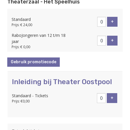
Theaterzaal - Het Speelhuis
Standaard
Voeg tic
+
Prijs: € 24,00
RaboJongeren van 12 t/m 18
Voeg tic
+
jaar
Prijs: € 0,00
Gebruik promotiecode
Inleiding bij Theater Oostpool
Standaard - Tickets
Voeg tic
+
Prijs: €0,00