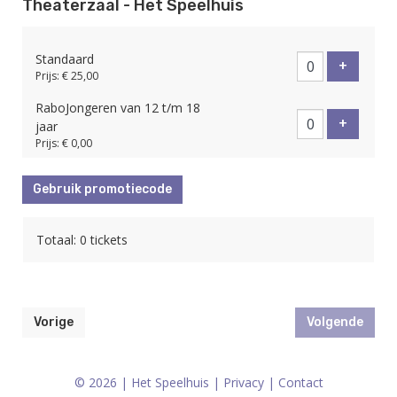
Theaterzaal - Het Speelhuis
Standaard
Voeg tic
+
Prijs: € 25,00
RaboJongeren van 12 t/m 18
Voeg tic
+
jaar
Prijs: € 0,00
Gebruik promotiecode
Totaal: 0 tickets
Vorige
Volgende
© 2026 | Het Speelhuis |
Privacy
|
Contact