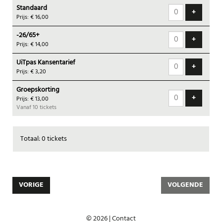
Standaard
tickets
VOEG T
+
Prijs: € 16,00
-26/65+
VOEG T
+
Prijs: € 14,00
UiTpas Kansentarief
VOEG T
+
Prijs: € 3,20
Groepskorting
VOEG T
+
Prijs: € 13,00
Vanaf 10 tickets
Totaal: 0 tickets
VORIGE
VOLGENDE
© 2026 |
Contact