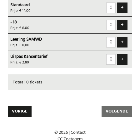
Standaard
tickets
VOEG T
+
Prijs: € 14,00
- 18
VOEG T
+
Prijs: € 8,00
Leerling SAMWD
VOEG T
+
Prijs: € 8,00
UiTpas Kansentarief
VOEG T
+
Prijs: € 2,80
Totaal: 0 tickets
VORIGE
VOLGENDE
© 2026 |
Contact
CC Zoetegem