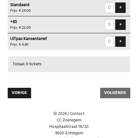
Standaard
tickets
VOEG T
+
Prijs: € 24,00
+65
VOEG T
+
Prijs: € 22,00
UiTpas Kansentarief
VOEG T
+
Prijs: € 4,80
Totaal: 0 tickets
VORIGE
VOLGENDE
© 2026 |
Contact
CC Zoetegem
Hospitaalstraat 18/20
9620 Zottegem