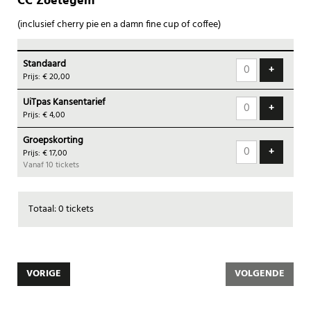
CC Zoetegem
(inclusief cherry pie en a damn fine cup of coffee)
Aantal
Standaard
tickets
VOEG T
+
Prijs: € 20,00
UiTpas Kansentarief
VOEG T
+
Prijs: € 4,00
Groepskorting
VOEG T
+
Prijs: € 17,00
Vanaf 10 tickets
Totaal: 0 tickets
VORIGE
VOLGENDE