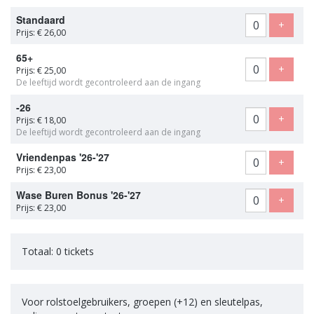
Aantal
Standaard
tickets
Voeg t
+
Prijs: € 26,00
65+
Voeg t
+
Prijs: € 25,00
De leeftijd wordt gecontroleerd aan de ingang
-26
Voeg t
+
Prijs: € 18,00
De leeftijd wordt gecontroleerd aan de ingang
Vriendenpas '26-'27
Voeg t
+
Prijs: € 23,00
Wase Buren Bonus '26-'27
Voeg t
+
Prijs: € 23,00
Totaal: 0 tickets
Voor rolstoelgebruikers, groepen (+12) en sleutelpas,