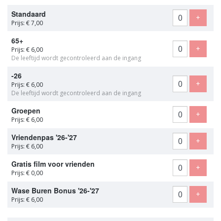
Aantal
Standaard
tickets
Voeg t
+
Prijs: € 7,00
65+
Voeg t
+
Prijs: € 6,00
De leeftijd wordt gecontroleerd aan de ingang
-26
Voeg t
+
Prijs: € 6,00
De leeftijd wordt gecontroleerd aan de ingang
Groepen
Voeg t
+
Prijs: € 6,00
Vriendenpas '26-'27
Voeg t
+
Prijs: € 6,00
Gratis film voor vrienden
Voeg t
+
Prijs: € 0,00
Wase Buren Bonus '26-'27
Voeg t
+
Prijs: € 6,00