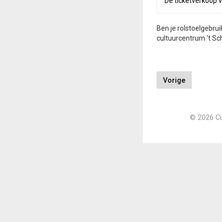
De ticketverkoop v
Ben je rolstoelgebru
cultuurcentrum 't Sc
Vorige
© 2026 Cu