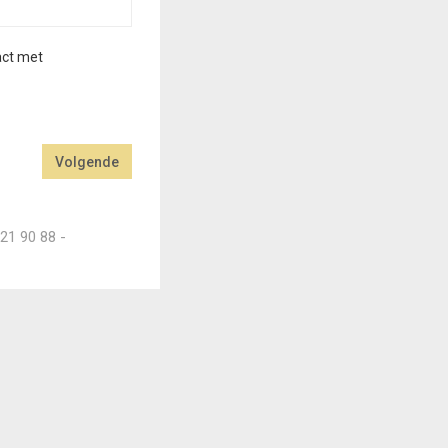
act met
Volgende
21 90 88 -