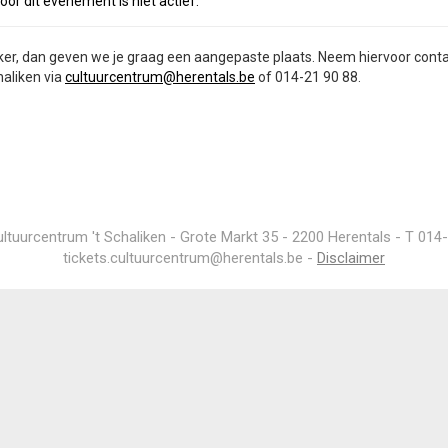
oor dit evenement is niet actief.
iker, dan geven we je graag een aangepaste plaats. Neem hiervoor cont
haliken via
cultuurcentrum@herentals.be
of 014-21 90 88.
ltuurcentrum 't Schaliken - Grote Markt 35 - 2200 Herentals - T 014-
tickets.cultuurcentrum@herentals.be
-
Disclaimer