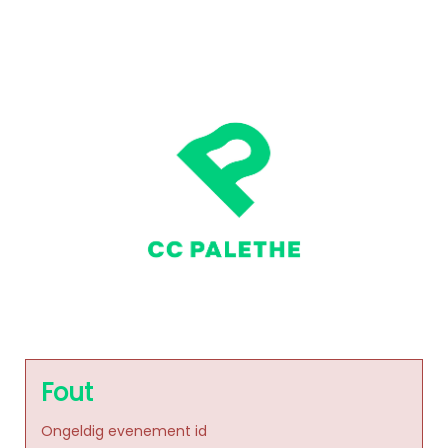
Fout
Ongeldig evenement id