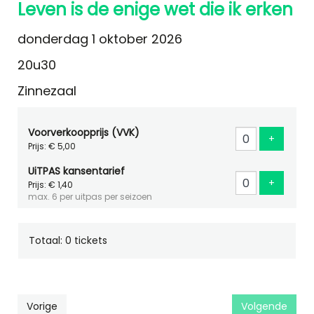
Leven is de enige wet die ik erken
donderdag 1 oktober 2026
20u30
Zinnezaal
Voorverkoopprijs (VVK)
Voeg ti
+
Prijs: € 5,00
UiTPAS kansentarief
Voeg ti
+
Prijs: € 1,40
max. 6 per uitpas per seizoen
Totaal: 0 tickets
Vorige
Volgende