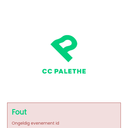
Fout
Ongeldig evenement id