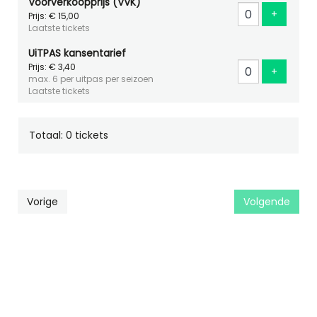
Voorverkoopprijs (VVK)
Voeg ti
+
Prijs: € 15,00
Laatste tickets
UiTPAS kansentarief
Prijs: € 3,40
Voeg ti
+
max. 6 per uitpas per seizoen
Laatste tickets
Totaal: 0 tickets
Vorige
Volgende