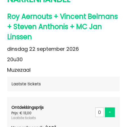
Roy Aernouts + Vincent Belmans
+ Steven Anthonis + MC Jan
Linssen
dinsdag 22 september 2026
20u30
Muzezaal
Laatste tickets
Ontdekkingsprijs
Voeg ti
+
Prijs: € 13,00
Laatste tickets