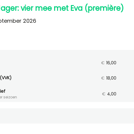
Jager: vier mee met Eva (première)
eptember 2026
€
16,00
 (VVK)
€
18,00
ief
€
4,00
er seizoen