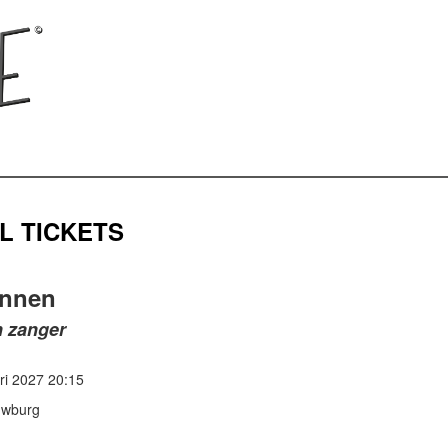
L TICKETS
innen
n zanger
ri 2027 20:15
uwburg