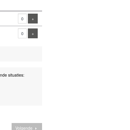
Voeg ticket toe
+
Voeg ticket toe
+
nde situaties:
Volgende