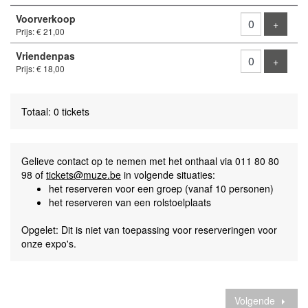
Aantal
Voorverkoop
tickets
Voeg ti
+
Prijs: € 21,00
Vriendenpas
Voeg ti
+
Prijs: € 18,00
Totaal: 0 tickets
Gelieve contact op te nemen met het onthaal via 011 80 80
98 of
tickets@muze.be
in volgende situaties:
het reserveren voor een groep (vanaf 10 personen)
het reserveren van een rolstoelplaats
Opgelet: Dit is niet van toepassing voor reserveringen voor
onze expo's.
Volgende