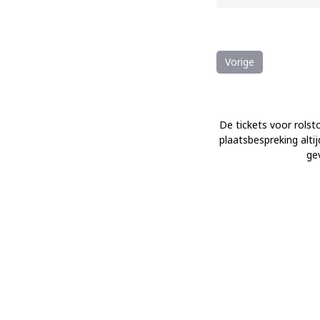
Vorige
De tickets voor rolsto
plaatsbespreking alti
ge