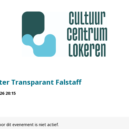
er Transparant Falstaff
26 20:15
or dit evenement is niet actief.