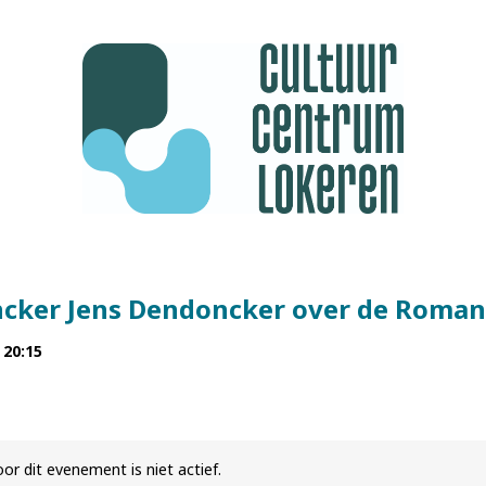
cker Jens Dendoncker over de Roman
 20:15
or dit evenement is niet actief.