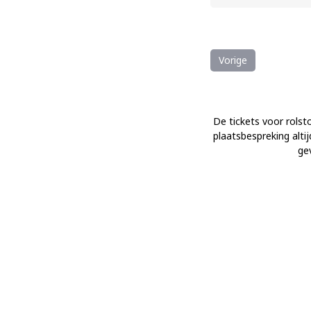
Vorige
De tickets voor rolsto
plaatsbespreking alti
ge