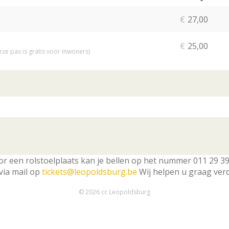
Aa
tic
€
27,00
€
25,00
ze pas is gratis voor inwoners)
or een rolstoelplaats kan je bellen op het nummer 011 29 39
 via mail op
tickets@leopoldsburg.be
Wij helpen u graag verd
© 2026 cc Leopoldsburg