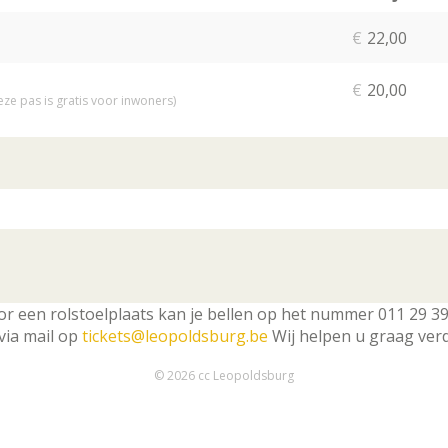
Aa
tic
€
22,00
€
20,00
ze pas is gratis voor inwoners)
or een rolstoelplaats kan je bellen op het nummer 011 29 39
 via mail op
tickets@leopoldsburg.be
Wij helpen u graag verd
© 2026 cc Leopoldsburg