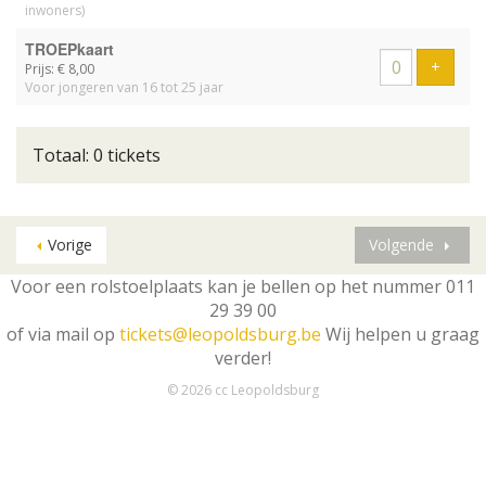
inwoners)
TROEPkaart
Voeg t
+
Prijs: € 8,00
Voor jongeren van 16 tot 25 jaar
Totaal: 0 tickets
Vorige
Volgende
Voor een rolstoelplaats kan je bellen op het nummer 011
29 39 00
of via mail op
tickets@leopoldsburg.be
Wij helpen u graag
verder!
© 2026 cc Leopoldsburg