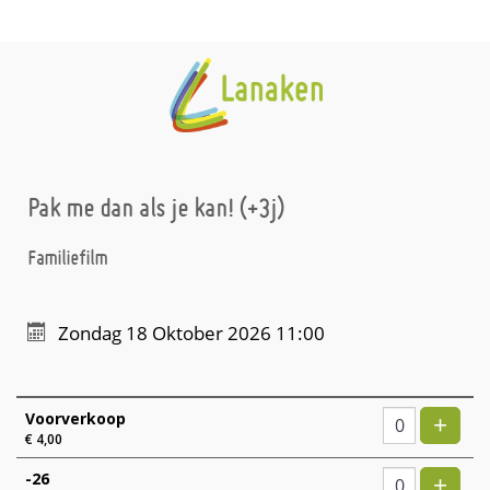
Pak me dan als je kan! (+3j)
Familiefilm
Zondag 18 Oktober 2026 11:00
Aantal
tickets
Voe
Voorverkoop
+
€ 4,00
Voe
-26
+