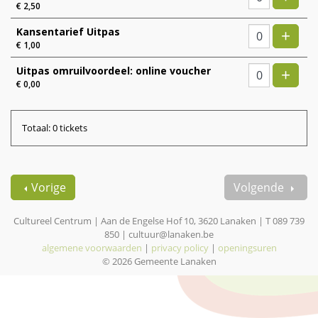
€ 2,50
Voe
Kansentarief Uitpas
+
€ 1,00
Voe
Uitpas omruilvoordeel: online voucher
+
€ 0,00
Totaal: 0 tickets
Vorige
Volgende
Cultureel Centrum | Aan de Engelse Hof 10, 3620 Lanaken | T 089 739
850 | cultuur@lanaken.be
algemene voorwaarden
|
privacy policy
|
openingsuren
© 2026 Gemeente Lanaken