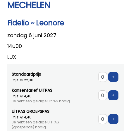
MECHELEN
Fidelio ~ Leonore
zondag 6 juni 2027
14u00
LUX
Standaardprijs
Voeg ti
+
Prijs: € 22,00
Kansentarief UiTPAS
Voeg ti
+
Prijs: € 4,40
Je hebt een geldige UitPAS nodig
UiTPAS GROEPSPAS
Prijs: € 4,40
Voeg ti
+
Je hebt een geldige UiTPAS
(groepspas) nodig.