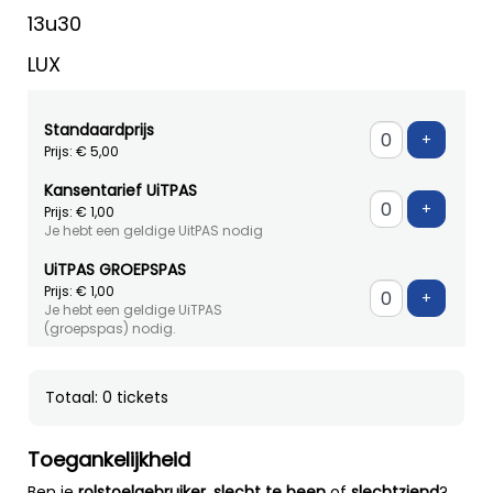
13u30
LUX
Standaardprijs
Voeg ti
+
Prijs: € 5,00
Kansentarief UiTPAS
Voeg ti
+
Prijs: € 1,00
Je hebt een geldige UitPAS nodig
UiTPAS GROEPSPAS
Prijs: € 1,00
Voeg ti
+
Je hebt een geldige UiTPAS
(groepspas) nodig.
Totaal: 0 tickets
Toegankelijkheid
Ben je
rolstoelgebruiker
,
slecht te been
of
slechtziend
?