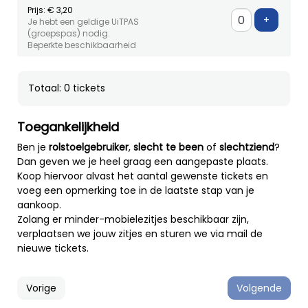
Prijs: € 3,20
Voeg ti
+
Je hebt een geldige UiTPAS
(groepspas) nodig.
Beperkte beschikbaarheid
Totaal: 0 tickets
Toegankelijkheid
Ben je
rolstoelgebruiker
,
slecht te been
of
slechtziend
?
Dan geven we je heel graag een aangepaste plaats.
Koop hiervoor alvast het aantal gewenste tickets en
voeg een opmerking toe in de laatste stap van je
aankoop.
Zolang er minder-mobielezitjes beschikbaar zijn,
verplaatsen we jouw zitjes en sturen we via mail de
nieuwe tickets.
Vorige
Volgende