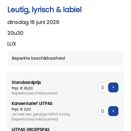
Leutig, lyrisch & labiel
dinsdag 16 juni 2026
20u30
LUX
Beperkte beschikbaarheid
Standaardprijs
Voeg ti
+
Prijs: € 16,00
Beperkte beschikbaarheid
Kansentarief UiTPAS
Prijs: € 3,20
Voeg ti
+
Je hebt een geldige UitPAS nodig
Beperkte beschikbaarheid
UiTPAS GROEPSPAS