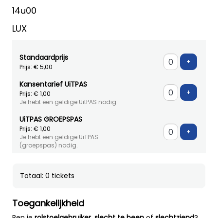
14u00
LUX
Standaardprijs
Voeg ti
+
Prijs: € 5,00
Kansentarief UiTPAS
Voeg ti
+
Prijs: € 1,00
Je hebt een geldige UitPAS nodig
UiTPAS GROEPSPAS
Prijs: € 1,00
Voeg ti
+
Je hebt een geldige UiTPAS
(groepspas) nodig.
Totaal: 0 tickets
Toegankelijkheid
Ben je
rolstoelgebruiker
,
slecht te been
of
slechtziend
?