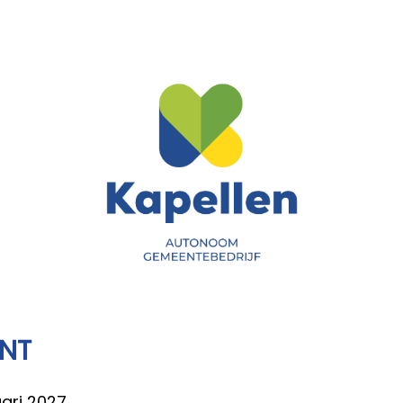
NT
uari 2027