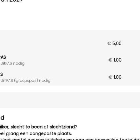
€
5,00
PAS
€
1,00
 UitPAS nodig
AS
€
1,00
e UiTPAS (groepspas) nodig.
id
iker
,
slecht te been
of
slechtziend
?
el graag een aangepaste plaats.