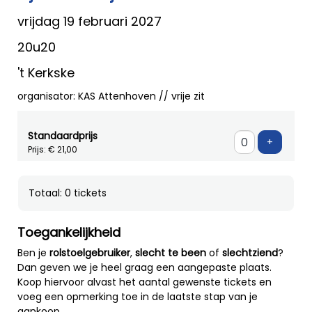
vrijdag 19 februari 2027
20u20
't Kerkske
organisator: KAS Attenhoven // vrije zit
Standaardprijs
Voeg ti
+
Prijs: € 21,00
Totaal: 0 tickets
Toegankelijkheid
Ben je
rolstoelgebruiker
,
slecht te been
of
slechtziend
?
Dan geven we je heel graag een aangepaste plaats.
Koop hiervoor alvast het aantal gewenste tickets en
voeg een opmerking toe in de laatste stap van je
aankoop.