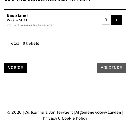
Aantal
Basistarief
tickets
VOEG 
+
Prijs: € 36,50
incl. € 1 administratieve kost
Totaal: 0 tickets
VORIGE
VOLGENDE
© 2026 |
Cultuurhuis Jan Tervaert
|
Algemene voorwaarden
|
Privacy & Cookie Policy